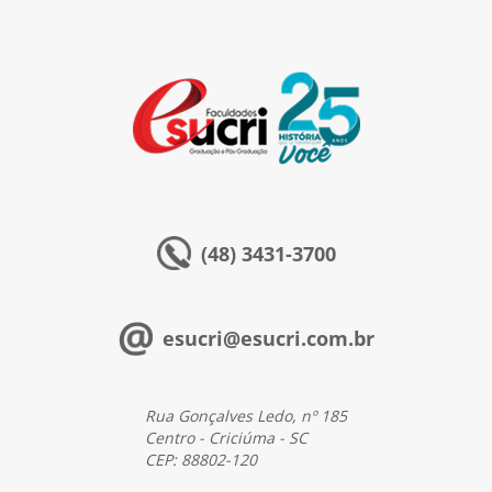
Esucri sempre com você
(48) 3431-3700
esucri@esucri.com.br
Rua Gonçalves Ledo, nº 185
Centro - Criciúma - SC
CEP: 88802-120